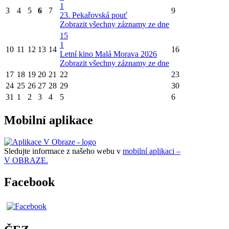
1
3
4
5
6
7
9
23. Pekařovská pouť
Zobrazit všechny záznamy ze dne
15
1
10
11
12
13
14
16
Letní kino Malá Morava 2026
Zobrazit všechny záznamy ze dne
17
18
19
20
21
22
23
24
25
26
27
28
29
30
31
1
2
3
4
5
6
Mobilní aplikace
Sledujte informace z našeho webu v
mobilní aplikaci –
V OBRAZE.
Facebook