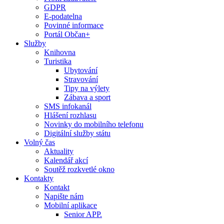
GDPR
E-podatelna
Povinné informace
Portál Občan+
Služby
Knihovna
Turistika
Ubytování
Stravování
Tipy na výlety
Zábava a sport
SMS infokanál
Hlášení rozhlasu
Novinky do mobilního telefonu
Digitální služby státu
Volný čas
Aktuality
Kalendář akcí
Soutěž rozkvetlé okno
Kontakty
Kontakt
Napište nám
Mobilní aplikace
Senior APP.