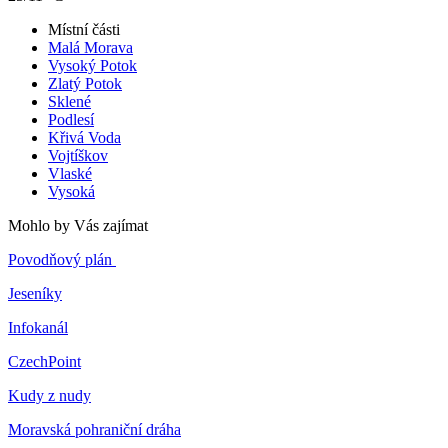
Místní části
Malá Morava
Vysoký Potok
Zlatý Potok
Sklené
Podlesí
Křivá Voda
Vojtíškov
Vlaské
Vysoká
Mohlo by Vás zajímat
Povodňový plán
Jeseníky
Infokanál
CzechPoint
Kudy z nudy
Moravská pohraniční dráha