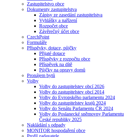
Zastupitelstvo obce
Dokumenty zastupitelstva
Zápisy ze zasedání zastupitelstva
Vyhlášky a nařízení
Rozpočet obce
Závěrečný účet obce
CzechPoint
Formuláře
Příspěvky, dotace, půjčky
Přijaté dotace
Příspěvky z rozpočtu obce
Příspěvek na dítě
Půjčky na opravy domů
Pronájem bytů
Volby
Volby do zastupitelstev obcí 2026
Volby do zastupitelstev obcí 2014
Volby do Evropského parlamentu 2024
Volby do zastupitelstev krajů 2024
Volby do Senátu Parlamentu ČR 2024
Volby do Poslanecké sněmovny Parlamentu
České republiky 2025
Nakládání s odpady
MONITOR hospodaření obce
Profil zadavatele