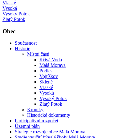
Vlaské
Vysoká
Vysoký Potok
Zlatý Potok
Obec
Současnost
Historie
Místní části
Křivá Voda
Malá Morava
Podlesí
Vojtíškov
Sklené
Vlaské
Vysoká
Vysoký Potok
Zlatý Potok
Kroniky
Historické dokumenty
Participativní rozpočet
Územní plán
Strategie rozvoje obce Malá Morava
Studie využití bývalé školy Malá Morava