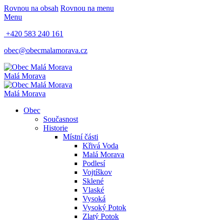
Rovnou na obsah
Rovnou na menu
Menu
+420 583 240 161
obec@obecmalamorava.cz
Malá Morava
Malá Morava
Obec
Současnost
Historie
Místní části
Křivá Voda
Malá Morava
Podlesí
Vojtíškov
Sklené
Vlaské
Vysoká
Vysoký Potok
Zlatý Potok