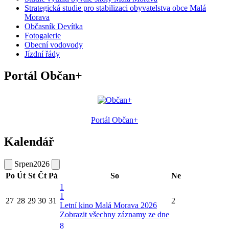
Strategická studie pro stabilizaci obyvatelstva obce Malá
Morava
Občasník Devítka
Fotogalerie
Obecní vodovody
Jízdní řády
Portál Občan+
Portál Občan+
Kalendář
Srpen
2026
Po
Út
St
Čt
Pá
So
Ne
1
1
27
28
29
30
31
2
Letní kino Malá Morava 2026
Zobrazit všechny záznamy ze dne
8