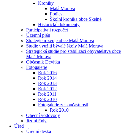
Kroniky
Malá Morava
Podlesí
Školní kronika obce Skelné
Historické dokumenty
Participativní rozpočet
Územní plán
Strategie rozvoje obce Malá Morava
Studie využití bývalé školy Malá Morava
Strategická studie pro stabilizaci obyvatelstva obce
Malá Morava
Občasník Devítka
Fotogalerie
Rok 2016
Rok 2014
Rok 2013
Rok 2012
Rok 2011
Rok 2010
Fotogalerie ze součastnosti
Rok 2010
Obecní vodovody
Jízdní řády
Úřad
Úřední deska