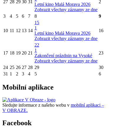
27
28
29
30
31
2
Letní kino Malá Morava 2026
Zobrazit všechny záznamy ze dne
3
4
5
6
7
8
9
15
1
10
11
12
13
14
16
Letní kino Malá Morava 2026
Zobrazit všechny záznamy ze dne
22
1
17
18
19
20
21
23
Zakončení prázdnin na Vysoké
Zobrazit všechny záznamy ze dne
24
25
26
27
28
29
30
31
1
2
3
4
5
6
Mobilní aplikace
Sledujte informace z našeho webu v
mobilní aplikaci –
V OBRAZE.
Facebook