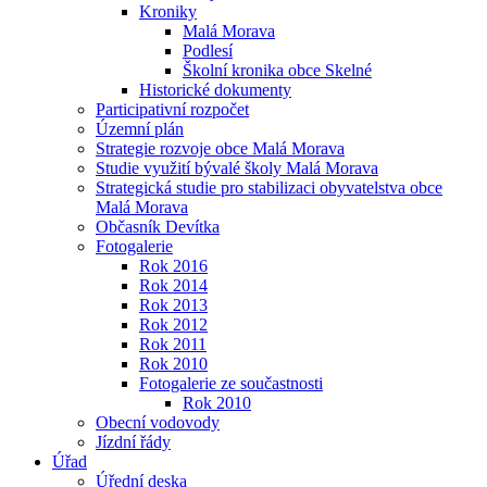
Kroniky
Malá Morava
Podlesí
Školní kronika obce Skelné
Historické dokumenty
Participativní rozpočet
Územní plán
Strategie rozvoje obce Malá Morava
Studie využití bývalé školy Malá Morava
Strategická studie pro stabilizaci obyvatelstva obce
Malá Morava
Občasník Devítka
Fotogalerie
Rok 2016
Rok 2014
Rok 2013
Rok 2012
Rok 2011
Rok 2010
Fotogalerie ze součastnosti
Rok 2010
Obecní vodovody
Jízdní řády
Úřad
Úřední deska