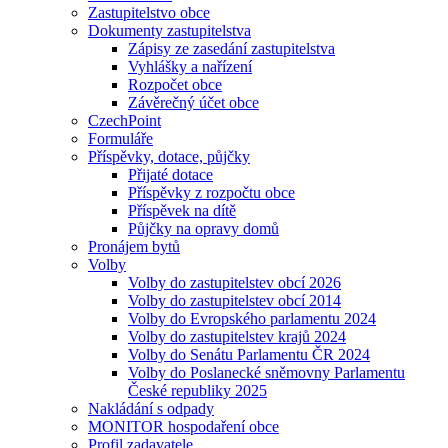
Zastupitelstvo obce
Dokumenty zastupitelstva
Zápisy ze zasedání zastupitelstva
Vyhlášky a nařízení
Rozpočet obce
Závěrečný účet obce
CzechPoint
Formuláře
Příspěvky, dotace, půjčky
Přijaté dotace
Příspěvky z rozpočtu obce
Příspěvek na dítě
Půjčky na opravy domů
Pronájem bytů
Volby
Volby do zastupitelstev obcí 2026
Volby do zastupitelstev obcí 2014
Volby do Evropského parlamentu 2024
Volby do zastupitelstev krajů 2024
Volby do Senátu Parlamentu ČR 2024
Volby do Poslanecké sněmovny Parlamentu
České republiky 2025
Nakládání s odpady
MONITOR hospodaření obce
Profil zadavatele