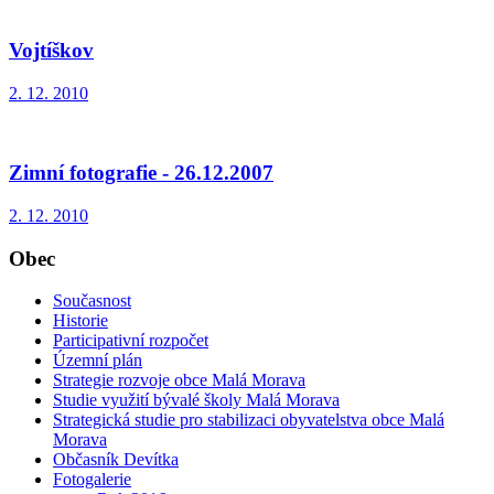
Vojtíškov
2. 12. 2010
Zimní fotografie - 26.12.2007
2. 12. 2010
Obec
Současnost
Historie
Participativní rozpočet
Územní plán
Strategie rozvoje obce Malá Morava
Studie využití bývalé školy Malá Morava
Strategická studie pro stabilizaci obyvatelstva obce Malá
Morava
Občasník Devítka
Fotogalerie