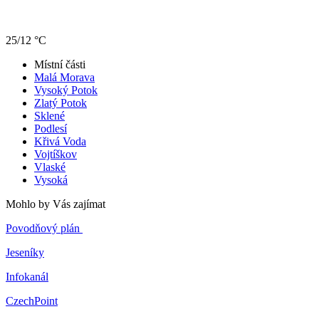
25/12 °C
Místní části
Malá Morava
Vysoký Potok
Zlatý Potok
Sklené
Podlesí
Křivá Voda
Vojtíškov
Vlaské
Vysoká
Mohlo by Vás zajímat
Povodňový plán
Jeseníky
Infokanál
CzechPoint