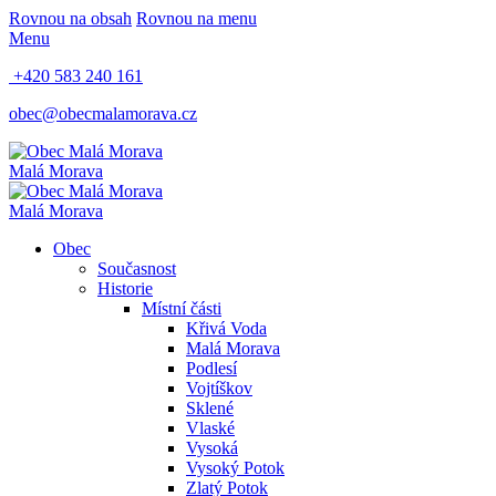
Rovnou na obsah
Rovnou na menu
Menu
+420 583 240 161
obec@obecmalamorava.cz
Malá Morava
Malá Morava
Obec
Současnost
Historie
Místní části
Křivá Voda
Malá Morava
Podlesí
Vojtíškov
Sklené
Vlaské
Vysoká
Vysoký Potok
Zlatý Potok