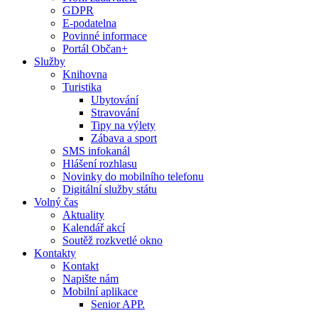
GDPR
E-podatelna
Povinné informace
Portál Občan+
Služby
Knihovna
Turistika
Ubytování
Stravování
Tipy na výlety
Zábava a sport
SMS infokanál
Hlášení rozhlasu
Novinky do mobilního telefonu
Digitální služby státu
Volný čas
Aktuality
Kalendář akcí
Soutěž rozkvetlé okno
Kontakty
Kontakt
Napište nám
Mobilní aplikace
Senior APP.