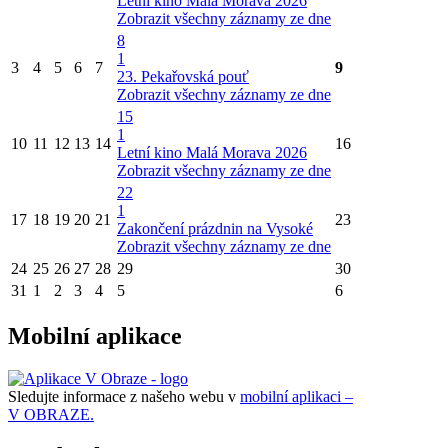
Letní kino Malá Morava 2026
Zobrazit všechny záznamy ze dne
8
1
3
4
5
6
7
9
23. Pekařovská pouť
Zobrazit všechny záznamy ze dne
15
1
10
11
12
13
14
16
Letní kino Malá Morava 2026
Zobrazit všechny záznamy ze dne
22
1
17
18
19
20
21
23
Zakončení prázdnin na Vysoké
Zobrazit všechny záznamy ze dne
24
25
26
27
28
29
30
31
1
2
3
4
5
6
Mobilní aplikace
Sledujte informace z našeho webu v
mobilní aplikaci –
V OBRAZE.