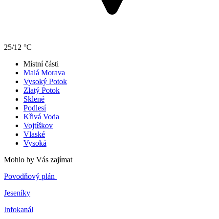
25/12 °C
Místní části
Malá Morava
Vysoký Potok
Zlatý Potok
Sklené
Podlesí
Křivá Voda
Vojtíškov
Vlaské
Vysoká
Mohlo by Vás zajímat
Povodňový plán
Jeseníky
Infokanál