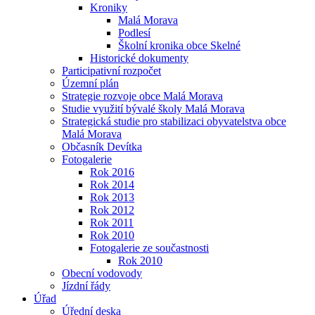
Kroniky
Malá Morava
Podlesí
Školní kronika obce Skelné
Historické dokumenty
Participativní rozpočet
Územní plán
Strategie rozvoje obce Malá Morava
Studie využití bývalé školy Malá Morava
Strategická studie pro stabilizaci obyvatelstva obce
Malá Morava
Občasník Devítka
Fotogalerie
Rok 2016
Rok 2014
Rok 2013
Rok 2012
Rok 2011
Rok 2010
Fotogalerie ze součastnosti
Rok 2010
Obecní vodovody
Jízdní řády
Úřad
Úřední deska