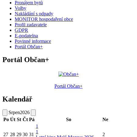
Pronájem bytů
Volby
Nakládání s odpady
MONITOR hospodaření obce
Profil zadavatele
GDPR
E-podatelna
Povinné informace
Portál Občan+
Portál Občan+
Portál Občan+
Kalendář
Srpen
2026
Po
Út
St
Čt
Pá
So
Ne
1
1
27
28
29
30
31
2