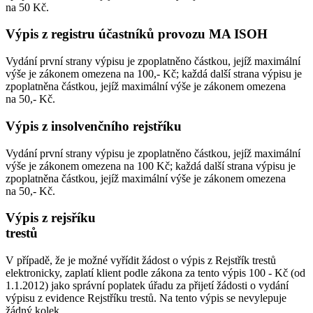
na 50 Kč.
Výpis z registru účastníků provozu MA ISOH
Vydání první strany výpisu je zpoplatněno částkou, jejíž maximální
výše je zákonem omezena na 100,- Kč; každá další strana výpisu je
zpoplatněna částkou, jejíž maximální výše je zákonem omezena
na 50,- Kč.
Výpis z insolvenčního rejstříku
Vydání první strany výpisu je zpoplatněno částkou, jejíž maximální
výše je zákonem omezena na 100 Kč; každá další strana výpisu je
zpoplatněna částkou, jejíž maximální výše je zákonem omezena
na 50,- Kč.
Výpis z rejsříku
tres
V případě, že je možné vyřídit žádost o výpis z Rejstřík trestů
elektronicky, zaplatí klient podle zákona za tento výpis 100 - Kč (od
1.1.2012) jako správní poplatek úřadu za přijetí žádosti o vydání
výpisu z evidence Rejstříku trestů. Na tento výpis se nevylepuje
žádný kolek.