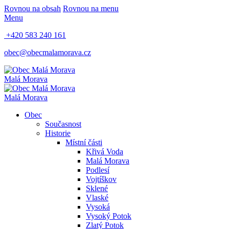
Rovnou na obsah
Rovnou na menu
Menu
+420 583 240 161
obec@obecmalamorava.cz
Malá Morava
Malá Morava
Obec
Současnost
Historie
Místní části
Křivá Voda
Malá Morava
Podlesí
Vojtíškov
Sklené
Vlaské
Vysoká
Vysoký Potok
Zlatý Potok