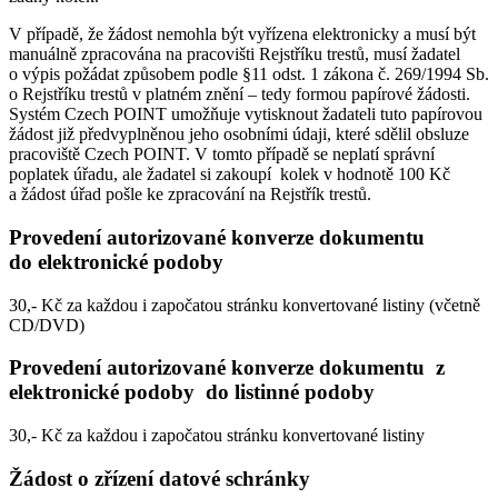
V případě, že žádost nemohla být vyřízena elektronicky a musí být
manuálně zpracována na pracovišti Rejstříku trestů, musí žadatel
o výpis požádat způsobem podle §11 odst. 1 zákona č. 269/1994 Sb.
o Rejstříku trestů v platném znění – tedy formou papírové žádosti.
Systém Czech POINT umožňuje vytisknout žadateli tuto papírovou
žádost již předvyplněnou jeho osobními údaji, které sdělil obsluze
pracoviště Czech POINT. V tomto případě se neplatí správní
poplatek úřadu, ale žadatel si zakoupí kolek v hodnotě 100 Kč
a žádost úřad pošle ke zpracování na Rejstřík trestů.
Provedení autorizované konverze dokumentu
do elektronické podoby
30,- Kč za každou i započatou stránku konvertované listiny (včetně
CD/DVD)
Provedení autorizované konverze dokumentu z
elektronické podoby do listinné podoby
30,- Kč za každou i započatou stránku konvertované listiny
Žádost o zřízení datové schránky