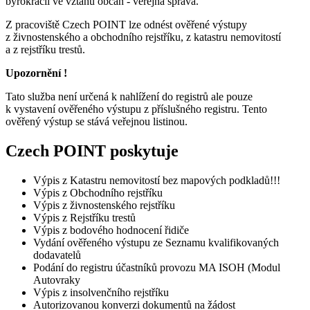
byrokracii ve vztahu občan - veřejná správa.
Z pracoviště Czech POINT lze odnést ověřené výstupy
z živnostenského a obchodního rejstříku, z katastru nemovitostí
a z rejstříku trestů.
Upozornění !
Tato služba není určená k nahlížení do registrů ale pouze
k vystavení ověřeného výstupu z příslušného registru. Tento
ověřený výstup se stává veřejnou listinou.
Czech POINT poskytuje
Výpis z Katastru nemovitostí bez mapových podkladů!!!
Výpis z Obchodního rejstříku
Výpis z živnostenského rejstříku
Výpis z Rejstříku trestů
Výpis z bodového hodnocení řidiče
Vydání ověřeného výstupu ze Seznamu kvalifikovaných
dodavatelů
Podání do registru účastníků provozu MA ISOH (Modul
Autovraky
Výpis z insolvenčního rejstříku
Autorizovanou konverzi dokumentů na žádost