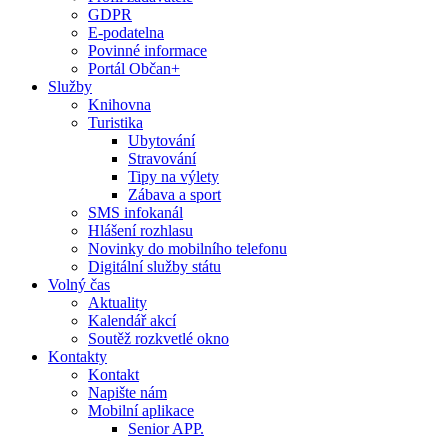
GDPR
E-podatelna
Povinné informace
Portál Občan+
Služby
Knihovna
Turistika
Ubytování
Stravování
Tipy na výlety
Zábava a sport
SMS infokanál
Hlášení rozhlasu
Novinky do mobilního telefonu
Digitální služby státu
Volný čas
Aktuality
Kalendář akcí
Soutěž rozkvetlé okno
Kontakty
Kontakt
Napište nám
Mobilní aplikace
Senior APP.