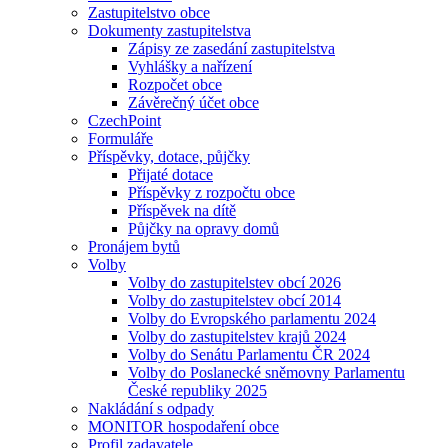
Zastupitelstvo obce
Dokumenty zastupitelstva
Zápisy ze zasedání zastupitelstva
Vyhlášky a nařízení
Rozpočet obce
Závěrečný účet obce
CzechPoint
Formuláře
Příspěvky, dotace, půjčky
Přijaté dotace
Příspěvky z rozpočtu obce
Příspěvek na dítě
Půjčky na opravy domů
Pronájem bytů
Volby
Volby do zastupitelstev obcí 2026
Volby do zastupitelstev obcí 2014
Volby do Evropského parlamentu 2024
Volby do zastupitelstev krajů 2024
Volby do Senátu Parlamentu ČR 2024
Volby do Poslanecké sněmovny Parlamentu
České republiky 2025
Nakládání s odpady
MONITOR hospodaření obce
Profil zadavatele