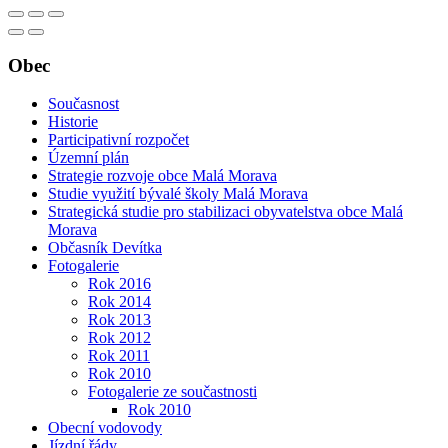
Obec
Současnost
Historie
Participativní rozpočet
Územní plán
Strategie rozvoje obce Malá Morava
Studie využití bývalé školy Malá Morava
Strategická studie pro stabilizaci obyvatelstva obce Malá
Morava
Občasník Devítka
Fotogalerie
Rok 2016
Rok 2014
Rok 2013
Rok 2012
Rok 2011
Rok 2010
Fotogalerie ze součastnosti
Rok 2010
Obecní vodovody
Jízdní řády