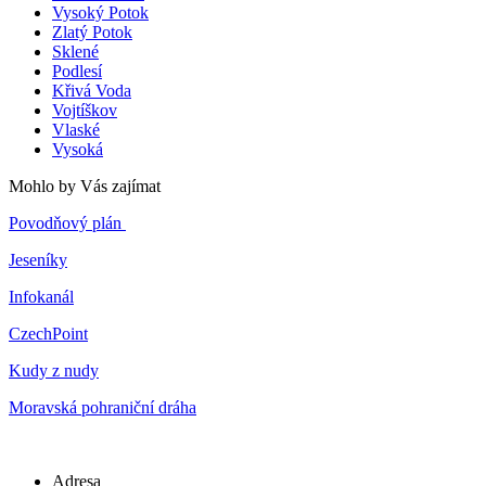
Vysoký Potok
Zlatý Potok
Sklené
Podlesí
Křivá Voda
Vojtíškov
Vlaské
Vysoká
Mohlo by Vás zajímat
Povodňový plán
Jeseníky
Infokanál
CzechPoint
Kudy z nudy
Moravská pohraniční dráha
Adresa