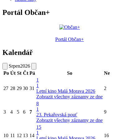
Portál Občan+
Portál Občan+
Kalendář
Srpen
2026
Po
Út
St
Čt
Pá
So
Ne
1
1
27
28
29
30
31
2
Letní kino Malá Morava 2026
Zobrazit všechny záznamy ze dne
8
1
3
4
5
6
7
9
23. Pekařovská pouť
Zobrazit všechny záznamy ze dne
15
1
10
11
12
13
14
16
Letní kino Malá Morava 2026