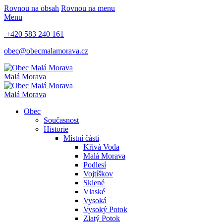
Rovnou na obsah
Rovnou na menu
Menu
+420 583 240 161
obec@obecmalamorava.cz
Malá Morava
Malá Morava
Obec
Současnost
Historie
Místní části
Křivá Voda
Malá Morava
Podlesí
Vojtíškov
Sklené
Vlaské
Vysoká
Vysoký Potok
Zlatý Potok