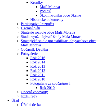
Kroniky
Malá Morava
Podlesí
Školní kronika obce Skelné
Historické dokumenty
Participativní rozpočet
Územní plán
Strategie rozvoje obce Malá Morava
Studie využití bývalé školy Malá Morava
Strategická studie pro stabilizaci obyvatelstva obce
Malá Morava
Občasník Devítka
Fotogalerie
Rok 2016
Rok 2014
Rok 2013
Rok 2012
Rok 2011
Rok 2010
Fotogalerie ze součastnosti
Rok 2010
Obecní vodovody
Jízdní řády
Úřad
Úřední deska