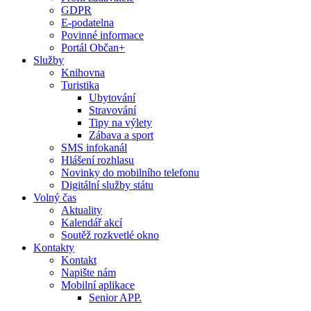
GDPR
E-podatelna
Povinné informace
Portál Občan+
Služby
Knihovna
Turistika
Ubytování
Stravování
Tipy na výlety
Zábava a sport
SMS infokanál
Hlášení rozhlasu
Novinky do mobilního telefonu
Digitální služby státu
Volný čas
Aktuality
Kalendář akcí
Soutěž rozkvetlé okno
Kontakty
Kontakt
Napište nám
Mobilní aplikace
Senior APP.