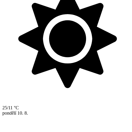
25/11 °C
pondělí
10. 8.