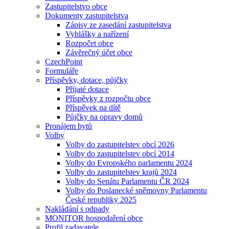
Zastupitelstvo obce
Dokumenty zastupitelstva
Zápisy ze zasedání zastupitelstva
Vyhlášky a nařízení
Rozpočet obce
Závěrečný účet obce
CzechPoint
Formuláře
Příspěvky, dotace, půjčky
Přijaté dotace
Příspěvky z rozpočtu obce
Příspěvek na dítě
Půjčky na opravy domů
Pronájem bytů
Volby
Volby do zastupitelstev obcí 2026
Volby do zastupitelstev obcí 2014
Volby do Evropského parlamentu 2024
Volby do zastupitelstev krajů 2024
Volby do Senátu Parlamentu ČR 2024
Volby do Poslanecké sněmovny Parlamentu
České republiky 2025
Nakládání s odpady
MONITOR hospodaření obce
Profil zadavatele