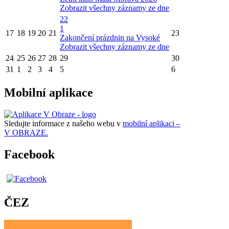
Zobrazit všechny záznamy ze dne
22
1
17
18
19
20
21
23
Zakončení prázdnin na Vysoké
Zobrazit všechny záznamy ze dne
24
25
26
27
28
29
30
31
1
2
3
4
5
6
Mobilní aplikace
Sledujte informace z našeho webu v
mobilní aplikaci –
V OBRAZE.
Facebook
ČEZ