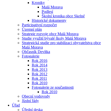
Kroniky
Malá Morava
Podlesí
Školní kronika obce Skelné
Historické dokumenty
Participativní rozpočet
Územní plán
Strategie rozvoje obce Malá Morava
Studie využití bývalé školy Malá Morava
Strategická studie pro stabilizaci obyvatelstva obce
Malá Morava
Občasník Devítka
Fotogalerie
Rok 2016
Rok 2014
Rok 2013
Rok 2012
Rok 2011
Rok 2010
Fotogalerie ze součastnosti
Rok 2010
Obecní vodovody
Jízdní řády
Úřad
Úřední deska