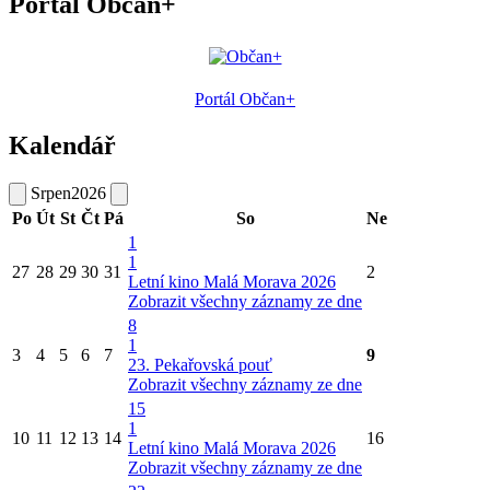
Portál Občan+
Portál Občan+
Kalendář
Srpen
2026
Po
Út
St
Čt
Pá
So
Ne
1
1
27
28
29
30
31
2
Letní kino Malá Morava 2026
Zobrazit všechny záznamy ze dne
8
1
3
4
5
6
7
9
23. Pekařovská pouť
Zobrazit všechny záznamy ze dne
15
1
10
11
12
13
14
16
Letní kino Malá Morava 2026
Zobrazit všechny záznamy ze dne