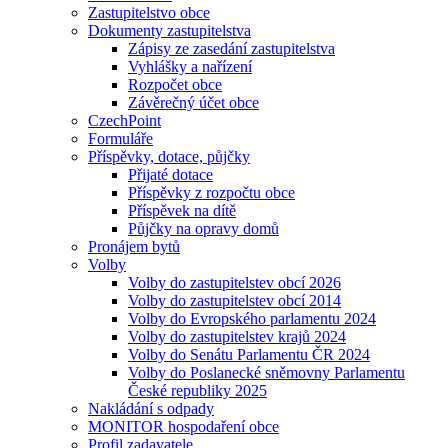
Zastupitelstvo obce
Dokumenty zastupitelstva
Zápisy ze zasedání zastupitelstva
Vyhlášky a nařízení
Rozpočet obce
Závěrečný účet obce
CzechPoint
Formuláře
Příspěvky, dotace, půjčky
Přijaté dotace
Příspěvky z rozpočtu obce
Příspěvek na dítě
Půjčky na opravy domů
Pronájem bytů
Volby
Volby do zastupitelstev obcí 2026
Volby do zastupitelstev obcí 2014
Volby do Evropského parlamentu 2024
Volby do zastupitelstev krajů 2024
Volby do Senátu Parlamentu ČR 2024
Volby do Poslanecké sněmovny Parlamentu
České republiky 2025
Nakládání s odpady
MONITOR hospodaření obce
Profil zadavatele