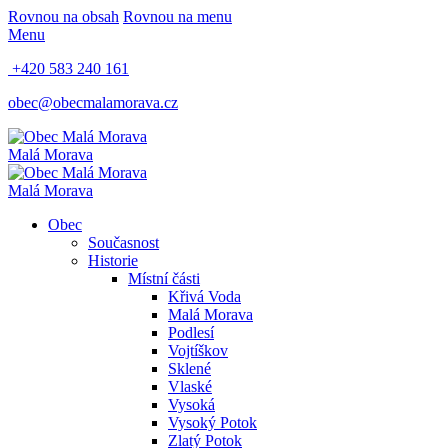
Rovnou na obsah
Rovnou na menu
Menu
+420 583 240 161
obec@obecmalamorava.cz
Malá Morava
Malá Morava
Obec
Současnost
Historie
Místní části
Křivá Voda
Malá Morava
Podlesí
Vojtíškov
Sklené
Vlaské
Vysoká
Vysoký Potok
Zlatý Potok