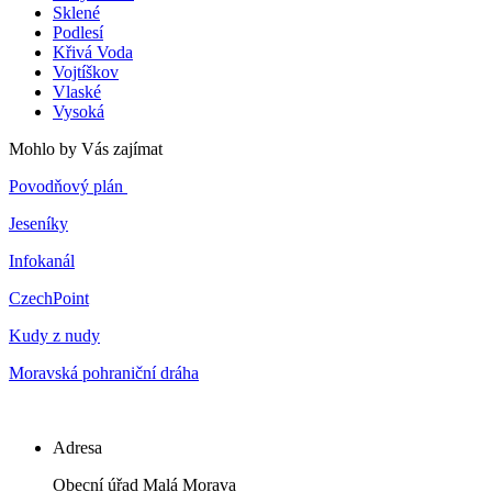
Sklené
Podlesí
Křivá Voda
Vojtíškov
Vlaské
Vysoká
Mohlo by Vás zajímat
Povodňový plán
Jeseníky
Infokanál
CzechPoint
Kudy z nudy
Moravská pohraniční dráha
Adresa
Obecní úřad Malá Morava