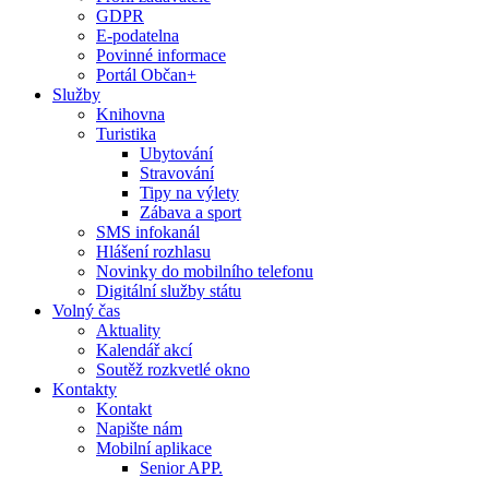
GDPR
E-podatelna
Povinné informace
Portál Občan+
Služby
Knihovna
Turistika
Ubytování
Stravování
Tipy na výlety
Zábava a sport
SMS infokanál
Hlášení rozhlasu
Novinky do mobilního telefonu
Digitální služby státu
Volný čas
Aktuality
Kalendář akcí
Soutěž rozkvetlé okno
Kontakty
Kontakt
Napište nám
Mobilní aplikace
Senior APP.