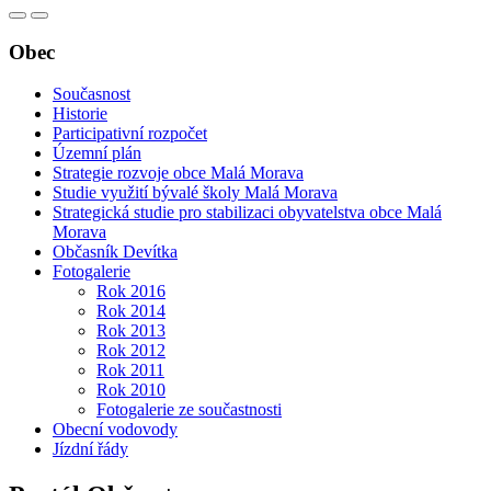
Obec
Současnost
Historie
Participativní rozpočet
Územní plán
Strategie rozvoje obce Malá Morava
Studie využití bývalé školy Malá Morava
Strategická studie pro stabilizaci obyvatelstva obce Malá
Morava
Občasník Devítka
Fotogalerie
Rok 2016
Rok 2014
Rok 2013
Rok 2012
Rok 2011
Rok 2010
Fotogalerie ze součastnosti
Obecní vodovody
Jízdní řády