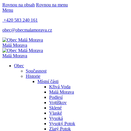
Rovnou na obsah
Rovnou na menu
Menu
+420 583 240 161
obec@obecmalamorava.cz
Malá Morava
Malá Morava
Obec
Současnost
Historie
Místní části
Křivá Voda
Malá Morava
Podlesí
Vojtíškov
Sklené
Vlaské
Vysoká
Vysoký Potok
Zlatý Potok