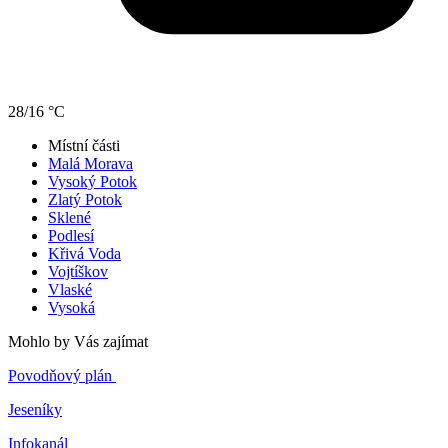
28/16 °C
Místní části
Malá Morava
Vysoký Potok
Zlatý Potok
Sklené
Podlesí
Křivá Voda
Vojtíškov
Vlaské
Vysoká
Mohlo by Vás zajímat
Povodňový plán
Jeseníky
Infokanál