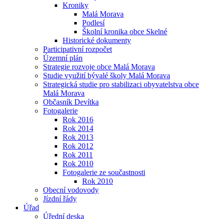
Kroniky
Malá Morava
Podlesí
Školní kronika obce Skelné
Historické dokumenty
Participativní rozpočet
Územní plán
Strategie rozvoje obce Malá Morava
Studie využití bývalé školy Malá Morava
Strategická studie pro stabilizaci obyvatelstva obce
Malá Morava
Občasník Devítka
Fotogalerie
Rok 2016
Rok 2014
Rok 2013
Rok 2012
Rok 2011
Rok 2010
Fotogalerie ze součastnosti
Rok 2010
Obecní vodovody
Jízdní řády
Úřad
Úřední deska