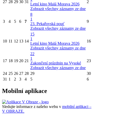
27
28
29
30
31
2
Letní kino Malá Morava 2026
Zobrazit všechny záznamy ze dne
8
1
3
4
5
6
7
9
23. Pekařovská pouť
Zobrazit všechny záznamy ze dne
15
1
10
11
12
13
14
16
Letní kino Malá Morava 2026
Zobrazit všechny záznamy ze dne
22
1
17
18
19
20
21
23
Zakončení prázdnin na Vysoké
Zobrazit všechny záznamy ze dne
24
25
26
27
28
29
30
31
1
2
3
4
5
6
Mobilní aplikace
Sledujte informace z našeho webu v
mobilní aplikaci –
V OBRAZE.