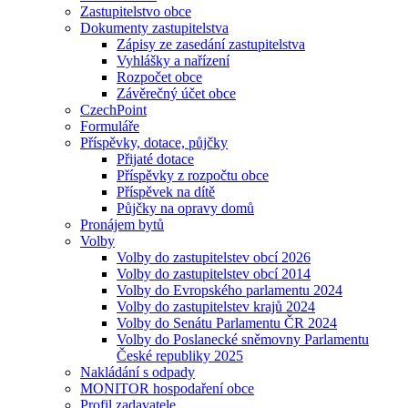
Zastupitelstvo obce
Dokumenty zastupitelstva
Zápisy ze zasedání zastupitelstva
Vyhlášky a nařízení
Rozpočet obce
Závěrečný účet obce
CzechPoint
Formuláře
Příspěvky, dotace, půjčky
Přijaté dotace
Příspěvky z rozpočtu obce
Příspěvek na dítě
Půjčky na opravy domů
Pronájem bytů
Volby
Volby do zastupitelstev obcí 2026
Volby do zastupitelstev obcí 2014
Volby do Evropského parlamentu 2024
Volby do zastupitelstev krajů 2024
Volby do Senátu Parlamentu ČR 2024
Volby do Poslanecké sněmovny Parlamentu
České republiky 2025
Nakládání s odpady
MONITOR hospodaření obce
Profil zadavatele