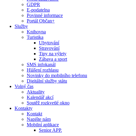
GDPR
E-podatelna
Povinné informace
Portál Občan+
Služby
Knihovna
Turistika
Ubytování
Stravování
Tipy na výlety
Zábava a sport
SMS infokanál
Hlášení rozhlasu
Novinky do mobilního telefonu
Digitální služby státu
Volný čas
Aktuality
Kalendář akcí
Soutěž rozkvetlé okno
Kontakty
Kontakt
Napište nám
Mobilní aplikace
Senior APP.