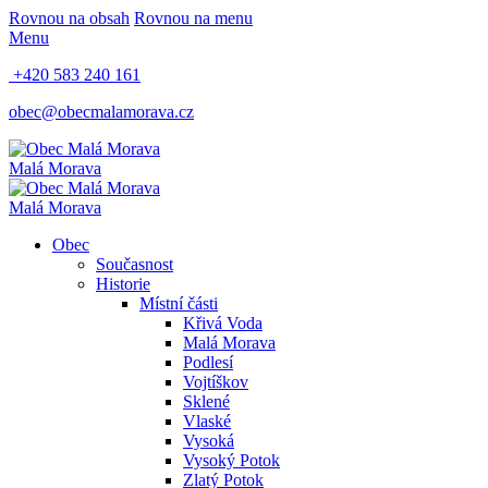
Rovnou na obsah
Rovnou na menu
Menu
+420 583 240 161
obec@obecmalamorava.cz
Malá Morava
Malá Morava
Obec
Současnost
Historie
Místní části
Křivá Voda
Malá Morava
Podlesí
Vojtíškov
Sklené
Vlaské
Vysoká
Vysoký Potok
Zlatý Potok