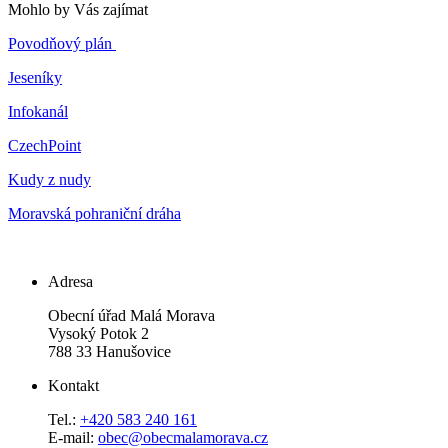
Mohlo by Vás zajímat
Povodňový plán
Jeseníky
Infokanál
CzechPoint
Kudy z nudy
Moravská pohraniční dráha
Adresa
Obecní úřad Malá Morava
Vysoký Potok 2
788 33 Hanušovice
Kontakt
Tel.:
+420 583 240 161
E-mail:
obec@obecmalamorava.cz