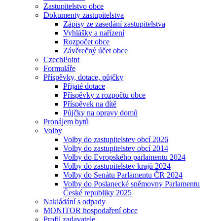
Zastupitelstvo obce
Dokumenty zastupitelstva
Zápisy ze zasedání zastupitelstva
Vyhlášky a nařízení
Rozpočet obce
Závěrečný účet obce
CzechPoint
Formuláře
Příspěvky, dotace, půjčky
Přijaté dotace
Příspěvky z rozpočtu obce
Příspěvek na dítě
Půjčky na opravy domů
Pronájem bytů
Volby
Volby do zastupitelstev obcí 2026
Volby do zastupitelstev obcí 2014
Volby do Evropského parlamentu 2024
Volby do zastupitelstev krajů 2024
Volby do Senátu Parlamentu ČR 2024
Volby do Poslanecké sněmovny Parlamentu
České republiky 2025
Nakládání s odpady
MONITOR hospodaření obce
Profil zadavatele