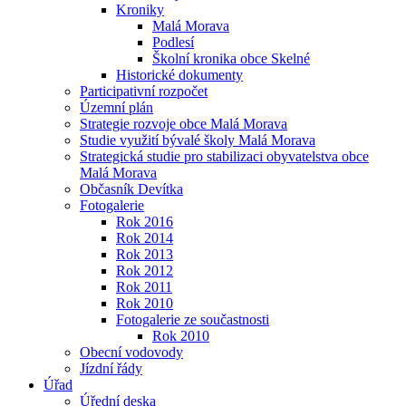
Kroniky
Malá Morava
Podlesí
Školní kronika obce Skelné
Historické dokumenty
Participativní rozpočet
Územní plán
Strategie rozvoje obce Malá Morava
Studie využití bývalé školy Malá Morava
Strategická studie pro stabilizaci obyvatelstva obce
Malá Morava
Občasník Devítka
Fotogalerie
Rok 2016
Rok 2014
Rok 2013
Rok 2012
Rok 2011
Rok 2010
Fotogalerie ze součastnosti
Rok 2010
Obecní vodovody
Jízdní řády
Úřad
Úřední deska