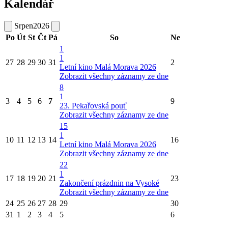
Kalendář
Srpen
2026
Po
Út
St
Čt
Pá
So
Ne
1
1
27
28
29
30
31
2
Letní kino Malá Morava 2026
Zobrazit všechny záznamy ze dne
8
1
3
4
5
6
7
9
23. Pekařovská pouť
Zobrazit všechny záznamy ze dne
15
1
10
11
12
13
14
16
Letní kino Malá Morava 2026
Zobrazit všechny záznamy ze dne
22
1
17
18
19
20
21
23
Zakončení prázdnin na Vysoké
Zobrazit všechny záznamy ze dne
24
25
26
27
28
29
30
31
1
2
3
4
5
6