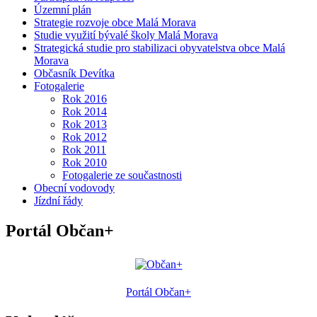
Územní plán
Strategie rozvoje obce Malá Morava
Studie využití bývalé školy Malá Morava
Strategická studie pro stabilizaci obyvatelstva obce Malá
Morava
Občasník Devítka
Fotogalerie
Rok 2016
Rok 2014
Rok 2013
Rok 2012
Rok 2011
Rok 2010
Fotogalerie ze součastnosti
Obecní vodovody
Jízdní řády
Portál Občan+
Portál Občan+