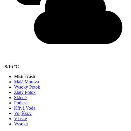
28/16 °C
Místní části
Malá Morava
Vysoký Potok
Zlatý Potok
Sklené
Podlesí
Křivá Voda
Vojtíškov
Vlaské
Vysoká