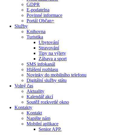
GDPR
E-podatelna
Povinné informace
Portál Občan+
Služby
Knihovna
Turistika
Ubytování
Stravování
Tipy na výlety
Zábava a sport
SMS infokanál
Hlášení rozhlasu
Novinky do mobilního telefonu
Digitální služby státu
Volný čas
Aktuality
Kalendář akcí
Soutěž rozkvetlé okno
Kontakty
Kontakt
Napište nám
Mobilní aplikace
Senior APP.