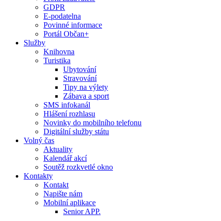
GDPR
E-podatelna
Povinné informace
Portál Občan+
Služby
Knihovna
Turistika
Ubytování
Stravování
Tipy na výlety
Zábava a sport
SMS infokanál
Hlášení rozhlasu
Novinky do mobilního telefonu
Digitální služby státu
Volný čas
Aktuality
Kalendář akcí
Soutěž rozkvetlé okno
Kontakty
Kontakt
Napište nám
Mobilní aplikace
Senior APP.