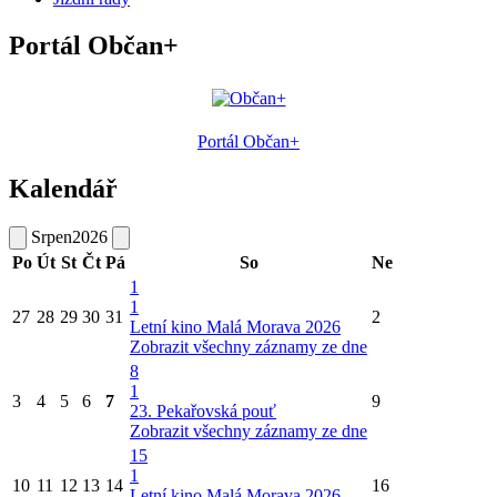
Portál Občan+
Portál Občan+
Kalendář
Srpen
2026
Po
Út
St
Čt
Pá
So
Ne
1
1
27
28
29
30
31
2
Letní kino Malá Morava 2026
Zobrazit všechny záznamy ze dne
8
1
3
4
5
6
7
9
23. Pekařovská pouť
Zobrazit všechny záznamy ze dne
15
1
10
11
12
13
14
16
Letní kino Malá Morava 2026