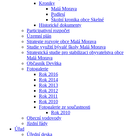
Kroniky
Malá Morava
Podlesí
Školní kronika obce Skelné
Historické dokumenty
Participativní rozpočet
Územní plán
Strategie rozvoje obce Malá Morava
Studie využití bývalé školy Malá Morava
Strategická studie pro stabilizaci obyvatelstva obce
Malá Morava
Občasník Devítka
Fotogalerie
Rok 2016
Rok 2014
Rok 2013
Rok 2012
Rok 2011
Rok 2010
Fotogalerie ze součastnosti
Rok 2010
Obecní vodovody
Jízdní řády
Úřad
Úřední deska