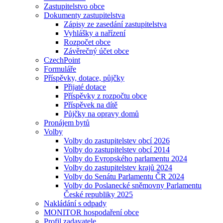
Zastupitelstvo obce
Dokumenty zastupitelstva
Zápisy ze zasedání zastupitelstva
Vyhlášky a nařízení
Rozpočet obce
Závěrečný účet obce
CzechPoint
Formuláře
Příspěvky, dotace, půjčky
Přijaté dotace
Příspěvky z rozpočtu obce
Příspěvek na dítě
Půjčky na opravy domů
Pronájem bytů
Volby
Volby do zastupitelstev obcí 2026
Volby do zastupitelstev obcí 2014
Volby do Evropského parlamentu 2024
Volby do zastupitelstev krajů 2024
Volby do Senátu Parlamentu ČR 2024
Volby do Poslanecké sněmovny Parlamentu
České republiky 2025
Nakládání s odpady
MONITOR hospodaření obce
Profil zadavatele