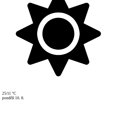
25/11 °C
pondělí
10. 8.