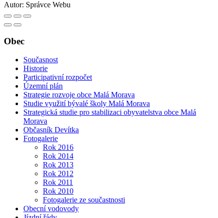
Autor:
Správce Webu
Obec
Současnost
Historie
Participativní rozpočet
Územní plán
Strategie rozvoje obce Malá Morava
Studie využití bývalé školy Malá Morava
Strategická studie pro stabilizaci obyvatelstva obce Malá
Morava
Občasník Devítka
Fotogalerie
Rok 2016
Rok 2014
Rok 2013
Rok 2012
Rok 2011
Rok 2010
Fotogalerie ze součastnosti
Obecní vodovody
Jízdní řády