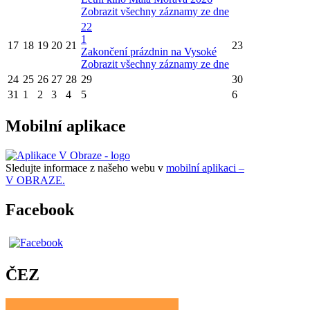
Zobrazit všechny záznamy ze dne
22
1
17
18
19
20
21
23
Zakončení prázdnin na Vysoké
Zobrazit všechny záznamy ze dne
24
25
26
27
28
29
30
31
1
2
3
4
5
6
Mobilní aplikace
Sledujte informace z našeho webu v
mobilní aplikaci –
V OBRAZE.
Facebook
ČEZ