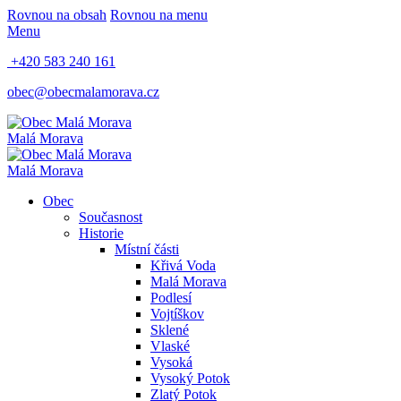
Rovnou na obsah
Rovnou na menu
Menu
+420 583 240 161
obec@obecmalamorava.cz
Malá Morava
Malá Morava
Obec
Současnost
Historie
Místní části
Křivá Voda
Malá Morava
Podlesí
Vojtíškov
Sklené
Vlaské
Vysoká
Vysoký Potok
Zlatý Potok