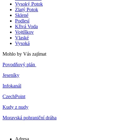
Vysoký Potok
Zlatý Potok
Sklené
Podlesí
Křivá Voda
Vojtíškov
Vlaské
Vysoká
Mohlo by Vás zajímat
Povodňový plán
Jeseníky
Infokanál
CzechPoint
Kudy z nudy
Moravská pohraniční dráha
Adresa