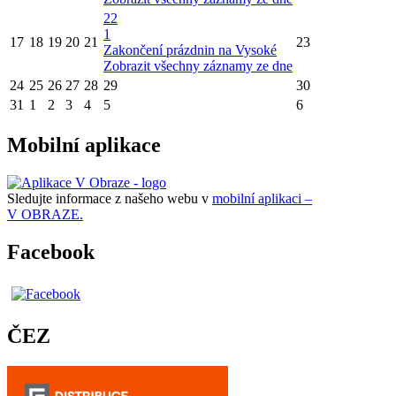
22
1
17
18
19
20
21
23
Zakončení prázdnin na Vysoké
Zobrazit všechny záznamy ze dne
24
25
26
27
28
29
30
31
1
2
3
4
5
6
Mobilní aplikace
Sledujte informace z našeho webu v
mobilní aplikaci –
V OBRAZE.
Facebook
ČEZ