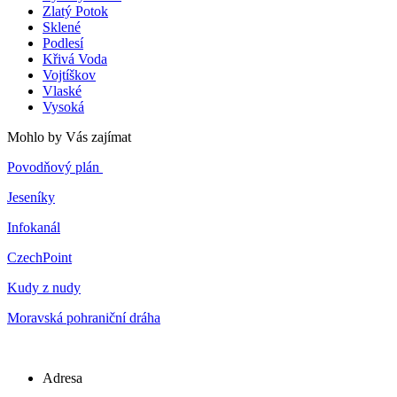
Zlatý Potok
Sklené
Podlesí
Křivá Voda
Vojtíškov
Vlaské
Vysoká
Mohlo by Vás zajímat
Povodňový plán
Jeseníky
Infokanál
CzechPoint
Kudy z nudy
Moravská pohraniční dráha
Adresa