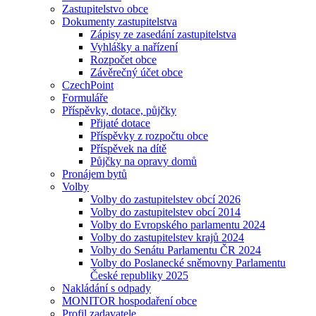
Zastupitelstvo obce
Dokumenty zastupitelstva
Zápisy ze zasedání zastupitelstva
Vyhlášky a nařízení
Rozpočet obce
Závěrečný účet obce
CzechPoint
Formuláře
Příspěvky, dotace, půjčky
Přijaté dotace
Příspěvky z rozpočtu obce
Příspěvek na dítě
Půjčky na opravy domů
Pronájem bytů
Volby
Volby do zastupitelstev obcí 2026
Volby do zastupitelstev obcí 2014
Volby do Evropského parlamentu 2024
Volby do zastupitelstev krajů 2024
Volby do Senátu Parlamentu ČR 2024
Volby do Poslanecké sněmovny Parlamentu
České republiky 2025
Nakládání s odpady
MONITOR hospodaření obce
Profil zadavatele