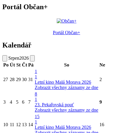
Portál Občan+
Portál Občan+
Kalendář
Srpen
2026
Po
Út
St
Čt
Pá
So
Ne
1
1
27
28
29
30
31
2
Letní kino Malá Morava 2026
Zobrazit všechny záznamy ze dne
8
1
3
4
5
6
7
9
23. Pekařovská pouť
Zobrazit všechny záznamy ze dne
15
1
10
11
12
13
14
16
Letní kino Malá Morava 2026
Zobrazit všechny záznamy ze dne