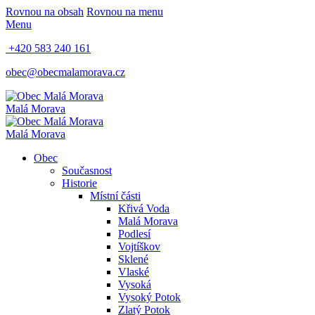
Rovnou na obsah
Rovnou na menu
Menu
+420 583 240 161
obec@obecmalamorava.cz
Malá Morava
Malá Morava
Obec
Současnost
Historie
Místní části
Křivá Voda
Malá Morava
Podlesí
Vojtíškov
Sklené
Vlaské
Vysoká
Vysoký Potok
Zlatý Potok