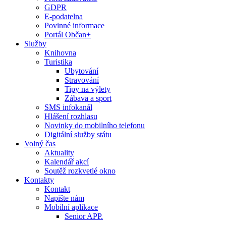
GDPR
E-podatelna
Povinné informace
Portál Občan+
Služby
Knihovna
Turistika
Ubytování
Stravování
Tipy na výlety
Zábava a sport
SMS infokanál
Hlášení rozhlasu
Novinky do mobilního telefonu
Digitální služby státu
Volný čas
Aktuality
Kalendář akcí
Soutěž rozkvetlé okno
Kontakty
Kontakt
Napište nám
Mobilní aplikace
Senior APP.