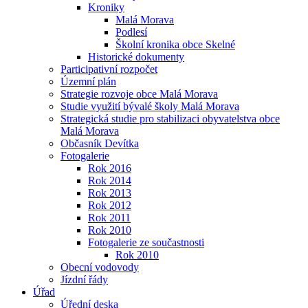
Kroniky
Malá Morava
Podlesí
Školní kronika obce Skelné
Historické dokumenty
Participativní rozpočet
Územní plán
Strategie rozvoje obce Malá Morava
Studie využití bývalé školy Malá Morava
Strategická studie pro stabilizaci obyvatelstva obce
Malá Morava
Občasník Devítka
Fotogalerie
Rok 2016
Rok 2014
Rok 2013
Rok 2012
Rok 2011
Rok 2010
Fotogalerie ze součastnosti
Rok 2010
Obecní vodovody
Jízdní řády
Úřad
Úřední deska