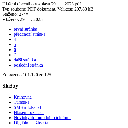
Hlášení obecního rozhlasu 29. 11. 2023.pdf
Typ souboru: PDF dokument, Velikost: 207,88 kB
Staženo: 274×
Vloženo:
29. 11. 2023
první stránka
předchozí stránka
4
5
6
7
další stránka
poslední stránka
Zobrazeno
101
-
120
ze 125
Služby
Knihovna
Turistika
SMS infokanál
Hlášení rozhlasu
Novinky do mobilního telefonu
Digitální služby státu