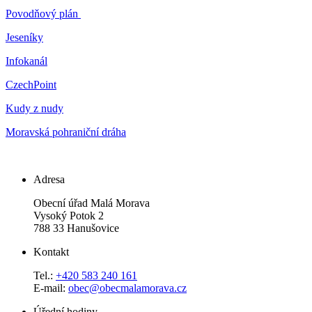
Povodňový plán
Jeseníky
Infokanál
CzechPoint
Kudy z nudy
Moravská pohraniční dráha
Adresa
Obecní úřad Malá Morava
Vysoký Potok 2
788 33 Hanušovice
Kontakt
Tel.:
+420 583 240 161
E-mail:
obec@obecmalamorava.cz
Úřední hodiny