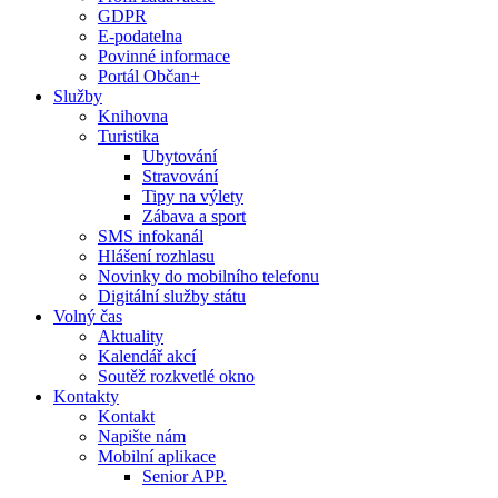
GDPR
E-podatelna
Povinné informace
Portál Občan+
Služby
Knihovna
Turistika
Ubytování
Stravování
Tipy na výlety
Zábava a sport
SMS infokanál
Hlášení rozhlasu
Novinky do mobilního telefonu
Digitální služby státu
Volný čas
Aktuality
Kalendář akcí
Soutěž rozkvetlé okno
Kontakty
Kontakt
Napište nám
Mobilní aplikace
Senior APP.