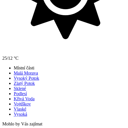
25/12 °C
Místní části
Malá Morava
Vysoký Potok
Zlatý Potok
Sklené
Podlesí
Křivá Voda
Vojtíškov
Vlaské
Vysoká
Mohlo by Vás zajímat