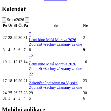
Kalendář
Srpen
2026
Po
Út
St
Čt
Pá
So
Ne
1
1
27
28
29
30
31
2
Letní kino Malá Morava 2026
Zobrazit všechny záznamy ze dne
3
4
5
6
7
8
9
15
1
10
11
12
13
14
16
Letní kino Malá Morava 2026
Zobrazit všechny záznamy ze dne
22
1
17
18
19
20
21
23
Zakončení prázdnin na Vysoké
Zobrazit všechny záznamy ze dne
24
25
26
27
28
29
30
31
1
2
3
4
5
6
Mobilní aplikace