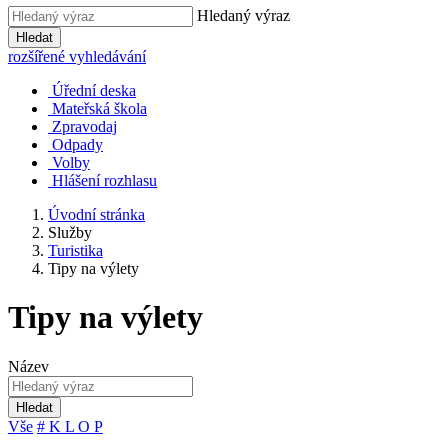
Hledaný výraz
Hledat
rozšířené vyhledávání
Úřední deska
Mateřská škola
Zpravodaj
Odpady
Volby
Hlášení rozhlasu
Úvodní stránka
Služby
Turistika
Tipy na výlety
Tipy na výlety
Název
Hledat
Vše
#
K
L
O
P