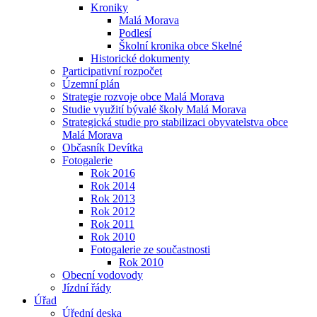
Kroniky
Malá Morava
Podlesí
Školní kronika obce Skelné
Historické dokumenty
Participativní rozpočet
Územní plán
Strategie rozvoje obce Malá Morava
Studie využití bývalé školy Malá Morava
Strategická studie pro stabilizaci obyvatelstva obce
Malá Morava
Občasník Devítka
Fotogalerie
Rok 2016
Rok 2014
Rok 2013
Rok 2012
Rok 2011
Rok 2010
Fotogalerie ze součastnosti
Rok 2010
Obecní vodovody
Jízdní řády
Úřad
Úřední deska