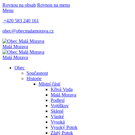
Rovnou na obsah
Rovnou na menu
Menu
+420 583 240 161
obec@obecmalamorava.cz
Malá Morava
Malá Morava
Obec
Současnost
Historie
Místní části
Křivá Voda
Malá Morava
Podlesí
Vojtíškov
Sklené
Vlaské
Vysoká
Vysoký Potok
Zlatý Potok