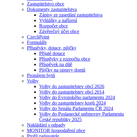
Zastupitelstvo obce
Dokumenty zastupitelstva
Zápisy ze zasedání zastupitelstva
Vyhlášky a nařízení
Rozpočet obce
Závěrečný účet obce
CzechPoint
Formuláře
Příspěvky, dotace, půjčky
Přijaté dotace
Příspěvky z rozpočtu obce
Příspěvek na dítě
Půjčky na opravy domů
Pronájem bytů
Volby
Volby do zastupitelstev obcí 2026
Volby do zastupitelstev obcí 2014
Volby do Evropského parlamentu 2024
Volby do zastupitelstev krajů 2024
Volby do Senátu Parlamentu ČR 2024
Volby do Poslanecké sněmovny Parlamentu
České republiky 2025
Nakládání s odpady
MONITOR hospodaření obce
Profil zadavatele