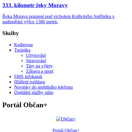
333. kilometr řeky Moravy
Řeka Morava pramení pod vrcholem Králického Sněžníku v
nadmořské výšce 1380 metrů.
Služby
Knihovna
Turistika
Ubytování
Stravování
Tipy na výlety
Zábava a sport
SMS infokanál
Hlášení rozhlasu
Novinky do mobilního telefonu
Digitální služby státu
Portál Občan+
Portál Občan+