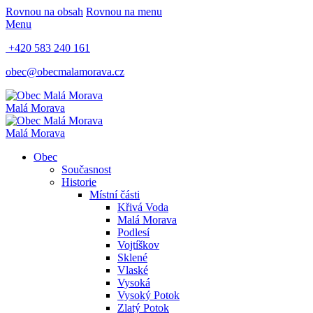
Rovnou na obsah
Rovnou na menu
Menu
+420 583 240 161
obec@obecmalamorava.cz
Malá Morava
Malá Morava
Obec
Současnost
Historie
Místní části
Křivá Voda
Malá Morava
Podlesí
Vojtíškov
Sklené
Vlaské
Vysoká
Vysoký Potok
Zlatý Potok