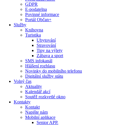
GDPR
E-podatelna
Povinné informace
Portál Občan+
Služby
Knihovna
Turistika
Ubytování
Stravování
Tipy na výlety
Zábava a sport
SMS infokanál
Hlášení rozhlasu
Novinky do mobilního telefonu
Digitální služby státu
Volný čas
Aktuality
Kalendář akcí
Soutěž rozkvetlé okno
Kontakty
Kontakt
Napište nám
Mobilní aplikace
Senior APP.