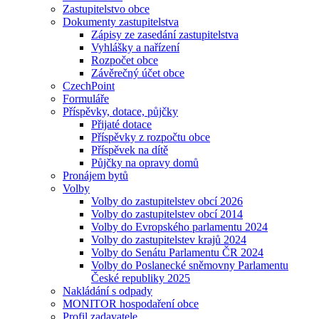
Zastupitelstvo obce
Dokumenty zastupitelstva
Zápisy ze zasedání zastupitelstva
Vyhlášky a nařízení
Rozpočet obce
Závěrečný účet obce
CzechPoint
Formuláře
Příspěvky, dotace, půjčky
Přijaté dotace
Příspěvky z rozpočtu obce
Příspěvek na dítě
Půjčky na opravy domů
Pronájem bytů
Volby
Volby do zastupitelstev obcí 2026
Volby do zastupitelstev obcí 2014
Volby do Evropského parlamentu 2024
Volby do zastupitelstev krajů 2024
Volby do Senátu Parlamentu ČR 2024
Volby do Poslanecké sněmovny Parlamentu
České republiky 2025
Nakládání s odpady
MONITOR hospodaření obce
Profil zadavatele