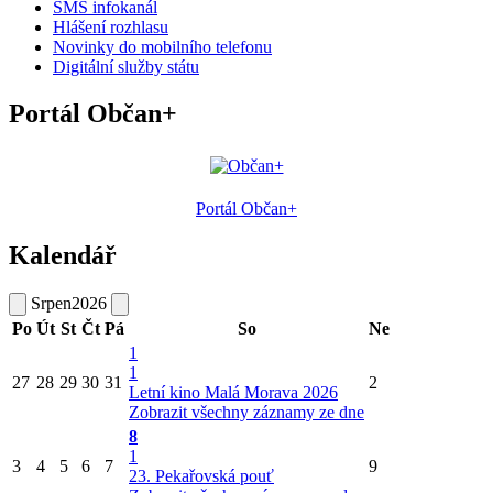
SMS infokanál
Hlášení rozhlasu
Novinky do mobilního telefonu
Digitální služby státu
Portál Občan+
Portál Občan+
Kalendář
Srpen
2026
Po
Út
St
Čt
Pá
So
Ne
1
1
27
28
29
30
31
2
Letní kino Malá Morava 2026
Zobrazit všechny záznamy ze dne
8
1
3
4
5
6
7
9
23. Pekařovská pouť