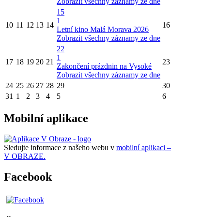
Zobrazit všechny záznamy ze dne
15
1
10
11
12
13
14
16
Letní kino Malá Morava 2026
Zobrazit všechny záznamy ze dne
22
1
17
18
19
20
21
23
Zakončení prázdnin na Vysoké
Zobrazit všechny záznamy ze dne
24
25
26
27
28
29
30
31
1
2
3
4
5
6
Mobilní aplikace
Sledujte informace z našeho webu v
mobilní aplikaci –
V OBRAZE.
Facebook