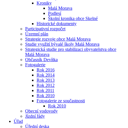
Kroniky
Malá Morava
Podlesí
Školní kronika obce Skelné
Historické dokumenty
Participativní rozpočet
Územní plán
Strategie rozvoje obce Malá Morava
Studie využití bývalé školy Malá Morava
Strategická studie pro stabilizaci obyvatelstva obce
Malá Morava
Občasník Devítka
Fotogalerie
Rok 2016
Rok 2014
Rok 2013
Rok 2012
Rok 2011
Rok 2010
Fotogalerie ze součastnosti
Rok 2010
Obecní vodovody
Jízdní řády
Úřad
Úřední deska