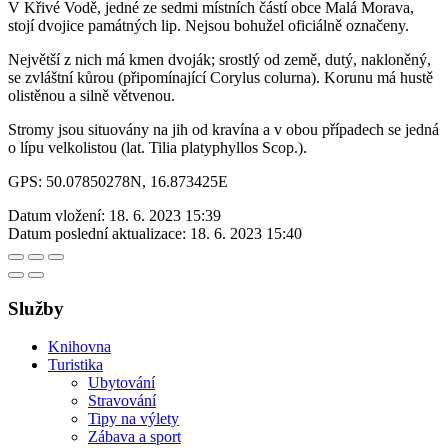
V Křivé Vodě, jedné ze sedmi místních částí obce Malá Morava,
stojí dvojice památných lip. Nejsou bohužel oficiálně označeny.
Největší z nich má kmen dvoják; srostlý od země, dutý, nakloněný,
se zvláštní kůrou (připomínající Corylus colurna). Korunu má hustě
olistěnou a silně větvenou.
Stromy jsou situovány na jih od kravína a v obou případech se jedná
o lípu velkolistou (lat. Tilia platyphyllos Scop.).
GPS: 50.07850278N, 16.873425E
Datum vložení:
18. 6. 2023 15:39
Datum poslední aktualizace:
18. 6. 2023 15:40
Služby
Knihovna
Turistika
Ubytování
Stravování
Tipy na výlety
Zábava a sport