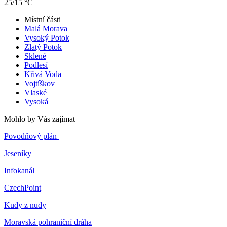
25/15 °C
Místní části
Malá Morava
Vysoký Potok
Zlatý Potok
Sklené
Podlesí
Křivá Voda
Vojtíškov
Vlaské
Vysoká
Mohlo by Vás zajímat
Povodňový plán
Jeseníky
Infokanál
CzechPoint
Kudy z nudy
Moravská pohraniční dráha