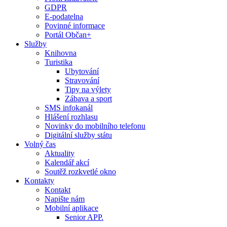
GDPR
E-podatelna
Povinné informace
Portál Občan+
Služby
Knihovna
Turistika
Ubytování
Stravování
Tipy na výlety
Zábava a sport
SMS infokanál
Hlášení rozhlasu
Novinky do mobilního telefonu
Digitální služby státu
Volný čas
Aktuality
Kalendář akcí
Soutěž rozkvetlé okno
Kontakty
Kontakt
Napište nám
Mobilní aplikace
Senior APP.