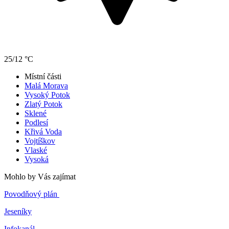
25/12 °C
Místní části
Malá Morava
Vysoký Potok
Zlatý Potok
Sklené
Podlesí
Křivá Voda
Vojtíškov
Vlaské
Vysoká
Mohlo by Vás zajímat
Povodňový plán
Jeseníky
Infokanál