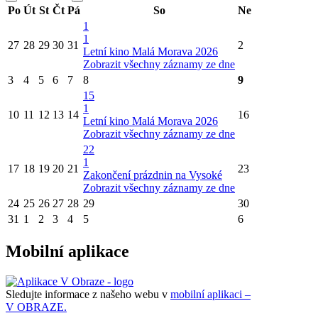
Po
Út
St
Čt
Pá
So
Ne
1
1
27
28
29
30
31
2
Letní kino Malá Morava 2026
Zobrazit všechny záznamy ze dne
3
4
5
6
7
8
9
15
1
10
11
12
13
14
16
Letní kino Malá Morava 2026
Zobrazit všechny záznamy ze dne
22
1
17
18
19
20
21
23
Zakončení prázdnin na Vysoké
Zobrazit všechny záznamy ze dne
24
25
26
27
28
29
30
31
1
2
3
4
5
6
Mobilní aplikace
Sledujte informace z našeho webu v
mobilní aplikaci –
V OBRAZE.