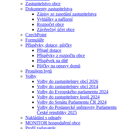
Zastupitelstvo obce
Dokumenty zastupitelstva
Zápisy ze zasedání zastupitelstva
Vyhlášky a nařízení
Rozpočet obce
Závěrečný účet obce
CzechPoint
Formuláře
Příspěvky, dotace, půjčky
Přijaté dotace
Příspěvky z rozpočtu obce
Příspěvek na dítě
Půjčky na opravy domů
Pronájem bytů
Volby
Volby do zastupitelstev obcí 2026
Volby do zastupitelstev obcí 2014
Volby do Evropského parlamentu 2024
Volby do zastupitelstev krajů 2024
Volby do Senátu Parlamentu ČR 2024
Volby do Poslanecké sněmovny Parlamentu
České republiky 2025
Nakládání s odpady
MONITOR hospodaření obce
Profil zadavatele