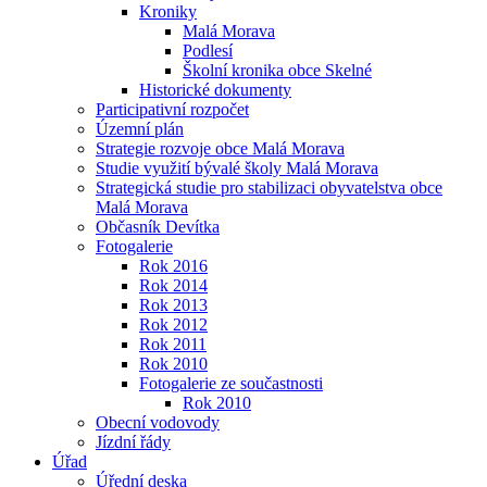
Kroniky
Malá Morava
Podlesí
Školní kronika obce Skelné
Historické dokumenty
Participativní rozpočet
Územní plán
Strategie rozvoje obce Malá Morava
Studie využití bývalé školy Malá Morava
Strategická studie pro stabilizaci obyvatelstva obce
Malá Morava
Občasník Devítka
Fotogalerie
Rok 2016
Rok 2014
Rok 2013
Rok 2012
Rok 2011
Rok 2010
Fotogalerie ze součastnosti
Rok 2010
Obecní vodovody
Jízdní řády
Úřad
Úřední deska