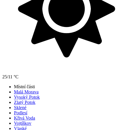
25/11 °C
Místní části
Malá Morava
Vysoký Potok
Zlatý Potok
Sklené
Podlesí
Křivá Voda
Vojtíškov
Vlaské