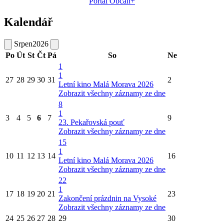
Portál Občan+
Kalendář
Srpen
2026
Po
Út
St
Čt
Pá
So
Ne
1
1
27
28
29
30
31
2
Letní kino Malá Morava 2026
Zobrazit všechny záznamy ze dne
8
1
3
4
5
6
7
9
23. Pekařovská pouť
Zobrazit všechny záznamy ze dne
15
1
10
11
12
13
14
16
Letní kino Malá Morava 2026
Zobrazit všechny záznamy ze dne
22
1
17
18
19
20
21
23
Zakončení prázdnin na Vysoké
Zobrazit všechny záznamy ze dne
24
25
26
27
28
29
30