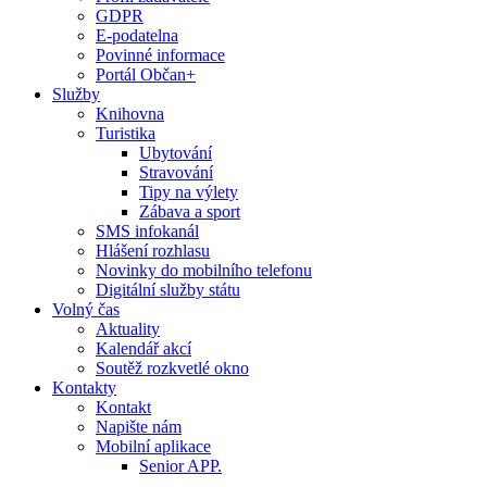
GDPR
E-podatelna
Povinné informace
Portál Občan+
Služby
Knihovna
Turistika
Ubytování
Stravování
Tipy na výlety
Zábava a sport
SMS infokanál
Hlášení rozhlasu
Novinky do mobilního telefonu
Digitální služby státu
Volný čas
Aktuality
Kalendář akcí
Soutěž rozkvetlé okno
Kontakty
Kontakt
Napište nám
Mobilní aplikace
Senior APP.