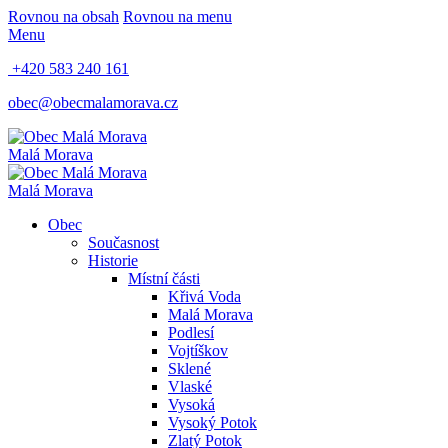
Rovnou na obsah
Rovnou na menu
Menu
+420 583 240 161
obec@obecmalamorava.cz
Malá Morava
Malá Morava
Obec
Současnost
Historie
Místní části
Křivá Voda
Malá Morava
Podlesí
Vojtíškov
Sklené
Vlaské
Vysoká
Vysoký Potok
Zlatý Potok