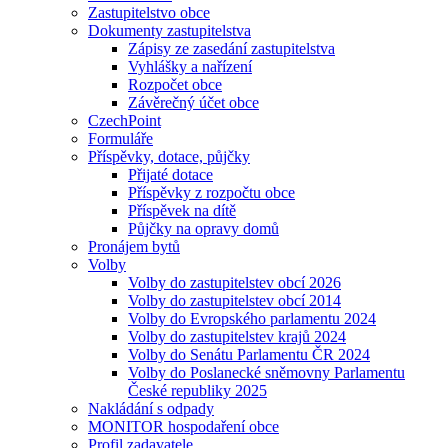
Zastupitelstvo obce
Dokumenty zastupitelstva
Zápisy ze zasedání zastupitelstva
Vyhlášky a nařízení
Rozpočet obce
Závěrečný účet obce
CzechPoint
Formuláře
Příspěvky, dotace, půjčky
Přijaté dotace
Příspěvky z rozpočtu obce
Příspěvek na dítě
Půjčky na opravy domů
Pronájem bytů
Volby
Volby do zastupitelstev obcí 2026
Volby do zastupitelstev obcí 2014
Volby do Evropského parlamentu 2024
Volby do zastupitelstev krajů 2024
Volby do Senátu Parlamentu ČR 2024
Volby do Poslanecké sněmovny Parlamentu
České republiky 2025
Nakládání s odpady
MONITOR hospodaření obce
Profil zadavatele