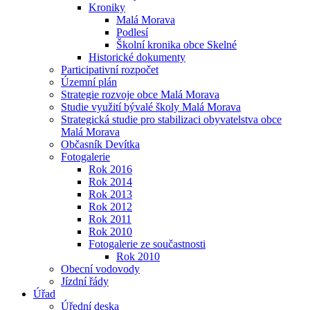
Kroniky
Malá Morava
Podlesí
Školní kronika obce Skelné
Historické dokumenty
Participativní rozpočet
Územní plán
Strategie rozvoje obce Malá Morava
Studie využití bývalé školy Malá Morava
Strategická studie pro stabilizaci obyvatelstva obce
Malá Morava
Občasník Devítka
Fotogalerie
Rok 2016
Rok 2014
Rok 2013
Rok 2012
Rok 2011
Rok 2010
Fotogalerie ze součastnosti
Rok 2010
Obecní vodovody
Jízdní řády
Úřad
Úřední deska