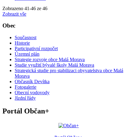
Zobrazeno
41
-
46
ze 46
Zobrazit vše
Obec
Současnost
Historie
Participativní rozpočet
Územní plán
Strategie rozvoje obce Malá Morava
Studie využití bývalé školy Malá Morava
Strategická studie pro stabilizaci obyvatelstva obce Malá
Morava
Občasník Devítka
Fotogalerie
Obecní vodovody
Jízdní řády
Portál Občan+