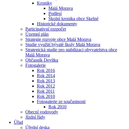
Kroniky
Malá Morava
Podlesí
Školní kronika obce Skelné
Historické dokumenty
Participativní rozpočet
Územní plán
Strategie rozvoje obce Malá Morava
Studie využití bývalé školy Malá Morava
Strategická studie pro stabilizaci obyvatelstva obce
Malá Morava
Občasník Devítka
Fotogalerie
Rok 2016
Rok 2014
Rok 2013
Rok 2012
Rok 2011
Rok 2010
Fotogalerie ze součastnosti
Rok 2010
Obecní vodovody
Jízdní řády
Úřad
Úřední deska