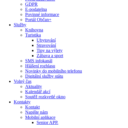
GDPR
E-podatelna
Povinné informace
Portál Občan+
Služby
Knihovna
Turistika
Ubytování
Stravování
Tipy na výlety
Zábava a sport
SMS infokanál
Hlášení rozhlasu
Novinky do mobilního telefonu
Digitální služby státu
Volný čas
Aktuality
Kalendář akcí
Soutěž rozkvetlé okno
Kontakty
Kontakt
Napište nám
Mobilní aplikace
Senior APP.