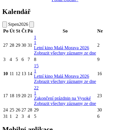
Kalendář
Srpen
2026
Po
Út
St
Čt
Pá
So
Ne
1
1
27
28
29
30
31
2
Letní kino Malá Morava 2026
Zobrazit všechny záznamy ze dne
3
4
5
6
7
8
9
15
1
10
11
12
13
14
16
Letní kino Malá Morava 2026
Zobrazit všechny záznamy ze dne
22
1
17
18
19
20
21
23
Zakončení prázdnin na Vysoké
Zobrazit všechny záznamy ze dne
24
25
26
27
28
29
30
31
1
2
3
4
5
6
Mobilní aplikace