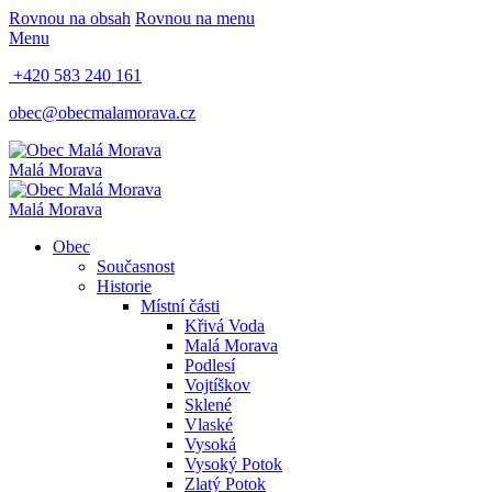
Rovnou na obsah
Rovnou na menu
Menu
+420 583 240 161
obec@obecmalamorava.cz
Malá Morava
Malá Morava
Obec
Současnost
Historie
Místní části
Křivá Voda
Malá Morava
Podlesí
Vojtíškov
Sklené
Vlaské
Vysoká
Vysoký Potok
Zlatý Potok