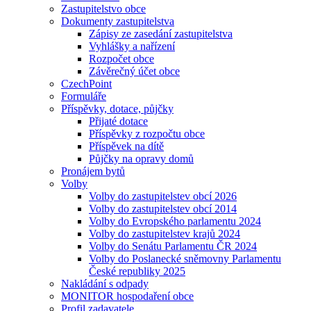
Zastupitelstvo obce
Dokumenty zastupitelstva
Zápisy ze zasedání zastupitelstva
Vyhlášky a nařízení
Rozpočet obce
Závěrečný účet obce
CzechPoint
Formuláře
Příspěvky, dotace, půjčky
Přijaté dotace
Příspěvky z rozpočtu obce
Příspěvek na dítě
Půjčky na opravy domů
Pronájem bytů
Volby
Volby do zastupitelstev obcí 2026
Volby do zastupitelstev obcí 2014
Volby do Evropského parlamentu 2024
Volby do zastupitelstev krajů 2024
Volby do Senátu Parlamentu ČR 2024
Volby do Poslanecké sněmovny Parlamentu
České republiky 2025
Nakládání s odpady
MONITOR hospodaření obce
Profil zadavatele