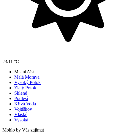
23/11 °C
Místní části
Malá Morava
Vysoký Potok
Zlatý Potok
Sklené
Podlesí
Křivá Voda
Vojtíškov
Vlaské
Vysoká
Mohlo by Vás zajímat